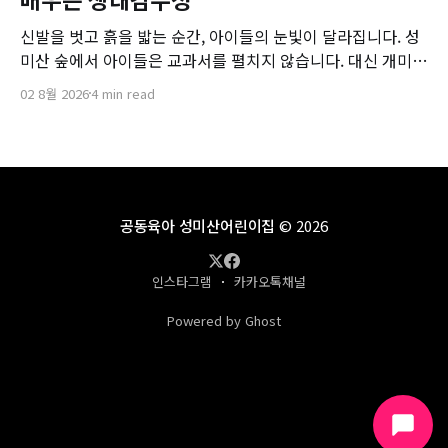
신발을 벗고 흙을 밟는 순간, 아이들의 눈빛이 달라집니다. 성
미산 숲에서 아이들은 교과서를 펼치지 않습니다. 대신 개미의
발걸음을 따라가고, 이슬의 무게를 느낍니다. 자연 속에 온전
02 8월 2026
4 min read
히 머물 때, 생태감수성은 저절로 자라납니다.
공동육아 성미산어린이집
© 2026
인스타그램
카카오톡채널
Powered by Ghost