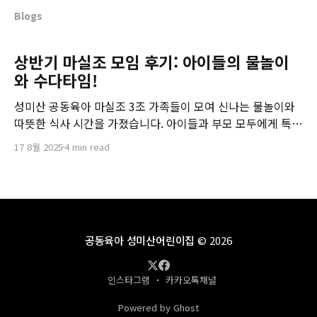
Blogs
상반기 마실조 모임 후기: 아이들의 물놀이
와 수다타임!
성미산 공동육아 마실조 3조 가족들이 모여 신나는 물놀이와
따뜻한 식사 시간을 가졌습니다. 아이들과 부모 모두에게 특별
했던 하루를 소개합니다.
17 8월 2025
4 min read
공동육아 성미산어린이집
© 2026
인스타그램
카카오톡채널
Powered by Ghost