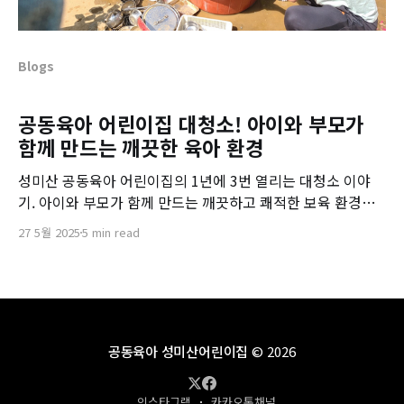
Blogs
공동육아 어린이집 대청소! 아이와 부모가
함께 만드는 깨끗한 육아 환경
성미산 공동육아 어린이집의 1년에 3번 열리는 대청소 이야
기. 아이와 부모가 함께 만드는 깨끗하고 쾌적한 보육 환경을
자랑해볼게요!
27 5월 2025
5 min read
공동육아 성미산어린이집
© 2026
인스타그램
카카오톡채널