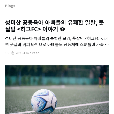
Blogs
성미산 공동육아 아빠들의 유쾌한 일탈, 풋
살팀 <허그FC> 이야기 ⚽️
성미산 공동육아 아빠들의 특별한 모임, 풋살팀 <허그FC>. 새
벽 풋살과 커피 타임으로 아빠들도 공동체에 스며들며 가족 모
두가 행복해지는 이야기를 만나보세요.
15 9월 2025
4 min read