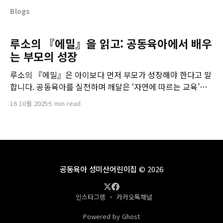
Blogs
루소의 『에밀』을 읽고: 공동육아에서 배우
는 부모의 성장
루소의 『에밀』은 아이보다 먼저 부모가 성장해야 한다고 말
합니다. 공동육아를 실천하며 깨달은 ‘자연에 따르는 교육’의
의미와 부모로서의 성찰을 나눕니다.
16 10월 2025
5 min read
공동육아 성미산어린이집
© 2026
인스타그램
카카오톡채널
Powered by Ghost