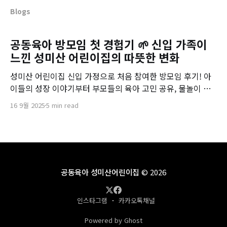
Blogs
공동육아 방모임 첫 경험기 🌱 신입 가족이
느낀 성미산 어린이집의 따뜻한 변화
성미산 어린이집 신입 가정으로 처음 참여한 방모임 후기! 아
이들의 성장 이야기부터 부모들의 육아 고민 공유, 물놀이 준
비와 미디어 사용 약속까지 함께 나눈 소중한 경험을 소개합니
16 9월 2025
5 min read
다.
공동육아 성미산어린이집
© 2026
인스타그램
카카오톡채널
Powered by Ghost