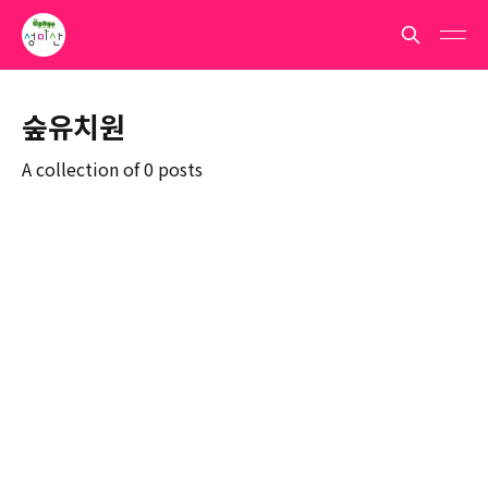
숲유치원
A collection of 0 posts