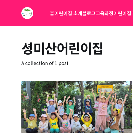
홈
어린이집 소개
블로그
교육과정
어린이집
셩미산어린이집
A collection of 1 post