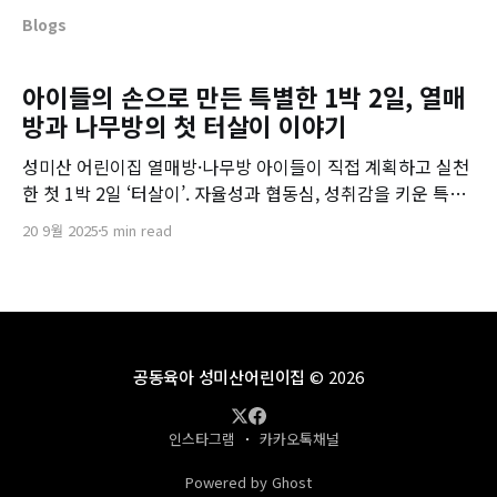
Blogs
아이들의 손으로 만든 특별한 1박 2일, 열매
방과 나무방의 첫 터살이 이야기
성미산 어린이집 열매방·나무방 아이들이 직접 계획하고 실천
한 첫 1박 2일 ‘터살이’. 자율성과 협동심, 성취감을 키운 특별
한 성장 이야기를 전합니다.
20 9월 2025
5 min read
공동육아 성미산어린이집
© 2026
인스타그램
카카오톡채널
Powered by Ghost