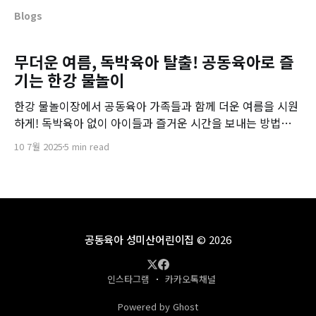
Blogs
무더운 여름, 독박육아 탈출! 공동육아로 즐
기는 한강 물놀이
한강 물놀이장에서 공동육아 가족들과 함께 더운 여름을 시원
하게! 독박육아 없이 아이들과 즐거운 시간을 보내는 방법을
소개합니다.
10 7월 2025
5 min read
공동육아 성미산어린이집
© 2026
인스타그램
카카오톡채널
Powered by Ghost