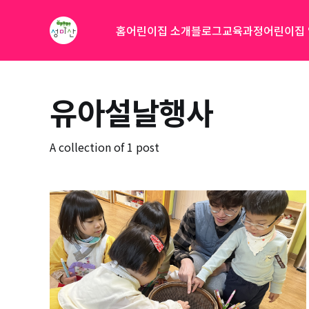
홈
어린이집 소개
블로그
교육과정
어린이집
유아설날행사
A collection of 1 post