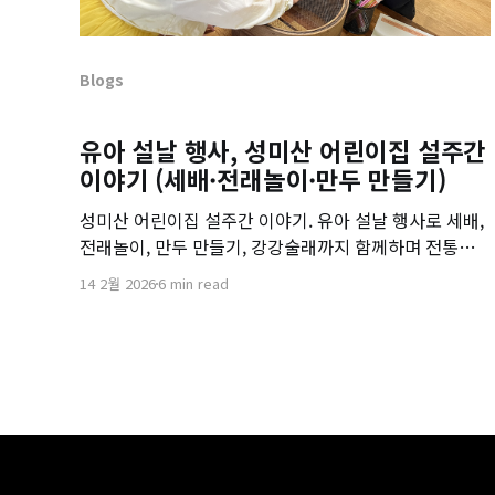
Blogs
유아 설날 행사, 성미산 어린이집 설주간
이야기 (세배·전래놀이·만두 만들기)
성미산 어린이집 설주간 이야기. 유아 설날 행사로 세배,
전래놀이, 만두 만들기, 강강술래까지 함께하며 전통의
의미를 배웠어요.
14 2월 2026
6 min read