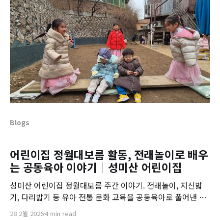
Blogs
어린이집 정월대보름 활동, 전래놀이로 배우
는 공동육아 이야기｜성미산 어린이집
성미산 어린이집 정월대보름 주간 이야기. 전래놀이, 지신밟
기, 다리밟기 등 유아 전통 문화 교육을 공동육아로 풀어낸 특
별한 기록입니다.
28 2월 2026
4 min read