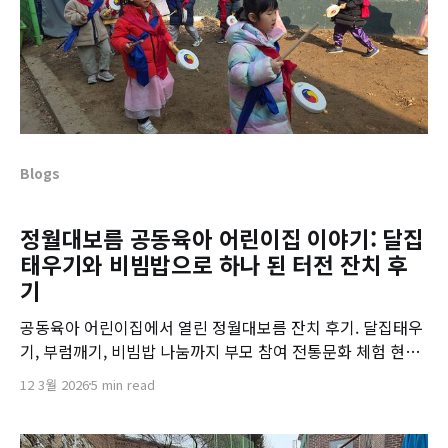
Blogs
정월대보름 공동육아 어린이집 이야기: 달집
태우기와 비빔밥으로 하나 된 터전 잔치 후
기
공동육아 어린이집에서 열린 정월대보름 잔치 후기. 달집태우
기, 부럼깨기, 비빔밥 나눔까지 부모 참여 전통문화 체험 현장
을 전합니다.
12 3월 2026
5 min read