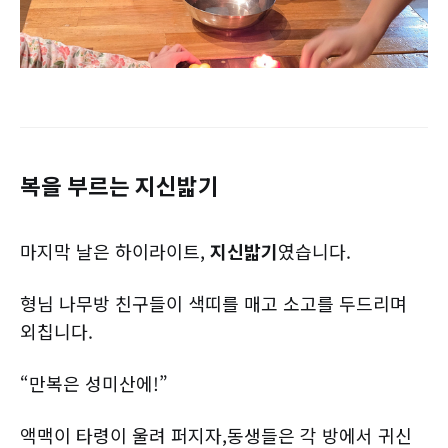
복을 부르는 지신밟기
마지막 날은 하이라이트,
지신밟기
였습니다.
형님 나무방 친구들이 색띠를 매고 소고를 두드리며
외칩니다.
“만복은 성미산에!”
액맥이 타령이 울려 퍼지자,동생들은 각 방에서 귀신