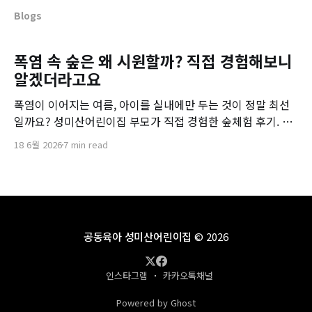
Blogs
폭염 속 숲은 왜 시원할까? 직접 경험해보니
알겠더라고요
폭염이 이어지는 여름, 아이를 실내에만 두는 것이 정말 최선
일까요? 성미산어린이집 부모가 직접 경험한 숲체험 후기. 숲
이 시원한 이유와 자연 속에서 아이들이 배우는 여름 적응력을
18 6월 2026
7 min read
소개합니다.
공동육아 성미산어린이집
© 2026
인스타그램
카카오톡채널
Powered by Ghost