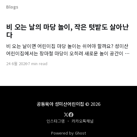
Blogs
비 오는 날의 마당 놀이, 작은 텃밭도 살아난
다
비 오는 날이면 어린이집 마당 놀이는 쉬어야 할까요? 성미산
어린이집에서는 장마철 마당이 오히려 새로운 놀이 공간이 됩
니다. 물웅덩이 놀이부터 텃밭 관찰까지, 비 오는 날 아이들이
24 6월 2026
7 min read
자연 속에서 배우는 특별한 경험을 소개합니다.
공동육아 성미산어린이집
© 2026
인스타그램
카카오톡채널
Powered by Ghost