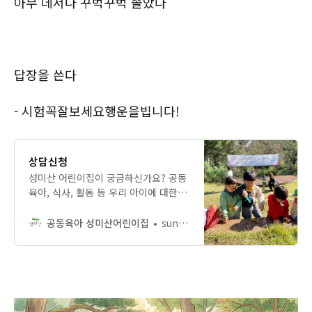
아무 데서나 꾸벅꾸벅 졸았다
답장을 쓴다
- 시험꼭잘보세요행운을빕니다!
상담신청
성미산 어린이집이 궁금하신가요? 공동
육아, 식사, 활동 등 우리 아이에 대한
걱정을 나눌 수 있는 상담을 신청해보
세요.
공동육아 성미산어린이집
sungmisankids