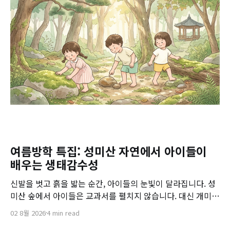
여름방학 특집: 성미산 자연에서 아이들이
배우는 생태감수성
신발을 벗고 흙을 밟는 순간, 아이들의 눈빛이 달라집니다. 성
미산 숲에서 아이들은 교과서를 펼치지 않습니다. 대신 개미의
발걸음을 따라가고, 이슬의 무게를 느낍니다. 자연 속에 온전
02 8월 2026
4 min read
히 머물 때, 생태감수성은 저절로 자라납니다.