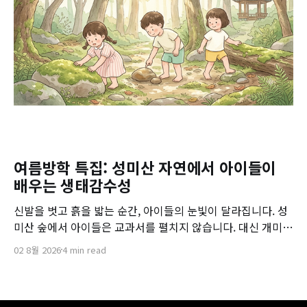
여름방학 특집: 성미산 자연에서 아이들이
배우는 생태감수성
신발을 벗고 흙을 밟는 순간, 아이들의 눈빛이 달라집니다. 성
미산 숲에서 아이들은 교과서를 펼치지 않습니다. 대신 개미의
발걸음을 따라가고, 이슬의 무게를 느낍니다. 자연 속에 온전
02 8월 2026
4 min read
히 머물 때, 생태감수성은 저절로 자라납니다.