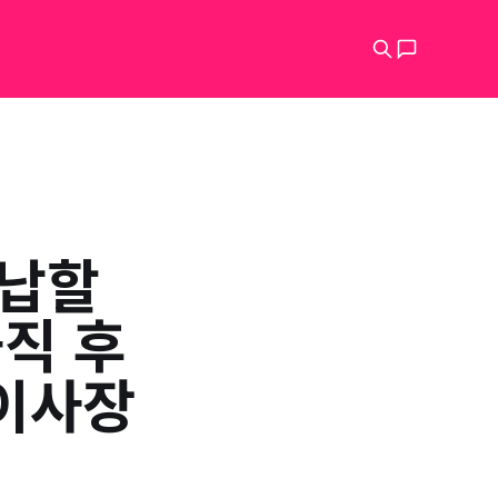
반납할
직 후
 이사장