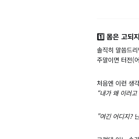
1️⃣ 몸은 고
솔직히 말씀드리
주말이면 터전(어
처음엔 이런 생각
“내가 왜 이러고
"여긴 어디지? 난