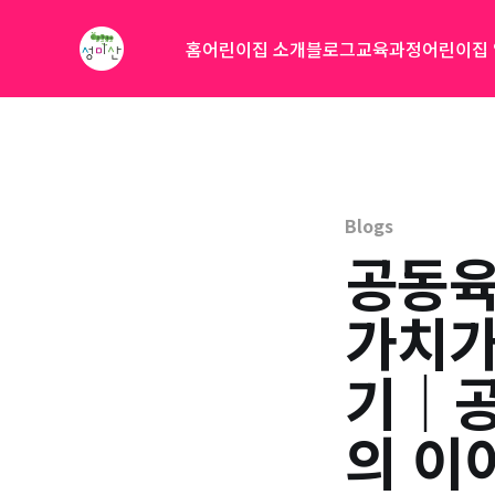
홈
어린이집 소개
블로그
교육과정
어린이집
Blogs
공동육
가치가
기｜공
의 이