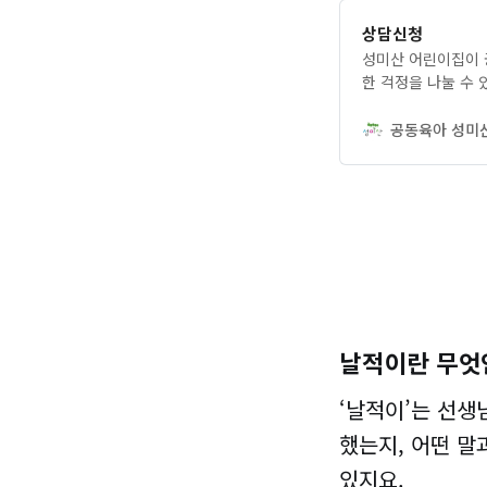
상담신청
성미산 어린이집이 궁
한 걱정을 나눌 수
공동육아 성미
날적이란 무엇
‘날적이’는 선
했는지, 어떤 말
있지요.