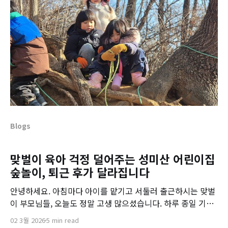
Blogs
맞벌이 육아 걱정 덜어주는 성미산 어린이집
숲놀이, 퇴근 후가 달라집니다
안녕하세요. 아침마다 아이를 맡기고 서둘러 출근하시는 맞벌
이 부모님들, 오늘도 정말 고생 많으셨습니다. 하루 종일 기관
에 있는 아이를 생각하면 이런 고민이 들지 않으신가요? * “실
02 3월 2026
5 min read
내에만 있지는 않을까?” * “에너지가 남아서 밤에 잠을 안 자